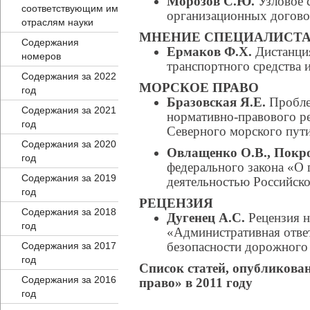
Морозов С.Ю.
Узловое 
соответствующим им
организационных догов
отраслям науки
МНЕНИЕ СПЕЦИАЛИСТ
Содержания
Ермаков Ф.Х.
Дистанция
номеров
транспортного средства 
Содержания за 2022
МОРСКОЕ ПРАВО
год
Бразовская Я.Е.
Пробле
Содержания за 2021
нормативно-правового ре
год
Северного морского пут
Содержания за 2020
Овлащенко О.В., Покр
год
федерального закона «О 
Содержания за 2019
деятельностью Российск
год
РЕЦЕНЗИЯ
Содержания за 2018
Дугенец А.С.
Рецензия н
год
«Административная ответ
безопасности дорожного
Содержания за 2017
год
Список статей, опубликова
Содержания за 2016
право» в 2011 году
год