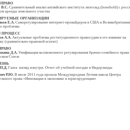
 ПРАВО
 В.С.
Сравнительный анализ английского института лизгольд (leasehold) с рос
ом аренды земельного участка
ИРУЕМЫЕ ОРГАНИЗАЦИИ
ков Е.А.
Саморегулирование интернет-провайдеров в США и Великобритании
е проблемы
 ПРОЦЕСС
в А.А.
Актуальные проблемы реституционного правосудия и его влияние на
ку (сравнительно-правовой аспект)
ПРАВО
кина Д.А.
Унификация коллизионного регулирования брачно-семейного права 
ском Союзе
ИЗНЬ
П.Д.
Гаага: взгляд изнутри. Отчет об учебной поездке в Нидерланды
ич Р.Ю.
В июле 2011 года прошла Международная Летняя школа Центра
ельного права «Инновации в экономике и юриспруденции»