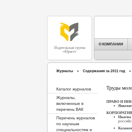
О КОМПАНИИ
Издательская группа
«Юрист»
Журналы
»
Содержания за 2011 год
»
Труды моло
Каталог журналов
Журналы,
ПРАВО И ИН
включенные в
Янкевич
перечень ВАК
КОРПОРАТИВ
Икаева
Перечень журналов
российс
по научным
Казаков
специальностям и