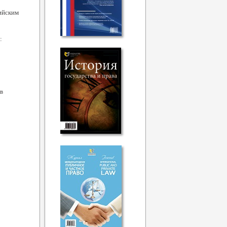
сийским
:
в