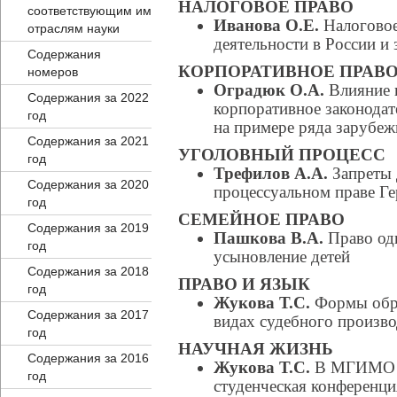
НАЛОГОВОЕ ПРАВО
соответствующим им
Иванова О.Е.
Налоговое
отраслям науки
деятельности в России и
Содержания
КОРПОРАТИВНОЕ ПРАВ
номеров
Оградюк О.А.
Влияние к
Содержания за 2022
корпоративное законодат
год
на примере ряда зарубеж
Содержания за 2021
УГОЛОВНЫЙ ПРОЦЕСС
год
Трефилов А.А.
Запреты 
Содержания за 2020
процессуальном праве Г
год
СЕМЕЙНОЕ ПРАВО
Содержания за 2019
Пашкова В.А.
Право одн
год
усыновление детей
Содержания за 2018
ПРАВО И ЯЗЫК
год
Жукова Т.С.
Формы обра
Содержания за 2017
видах судебного произво
год
НАУЧНАЯ ЖИЗНЬ
Содержания за 2016
Жукова Т.С.
В МГИМО пр
год
студенческая конференци