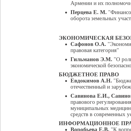
Армении и их полномоч
Перцева Е. М.
"Финансов
оборота земельных участ
ЭКОНОМИЧЕСКАЯ БЕЗО
Сафонов О.А.
"Экономич
правовая категория"
Гильманов Э.М.
"О рол
экономической безопасн
БЮДЖЕТНОЕ ПРАВО
Евдокимов А.Н.
"Бюджет
отечественный и зарубе
Савинова Е.И., Савино
правового регулирования
муниципальных медицинс
средств в современных у
ИНФОРМАЦИОННОЕ ПР
Воробьева Е.В.
"К вопро