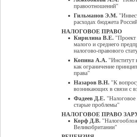
правоотношений"
Гильманов Э.М.
"Инвест
расходах бюджета Росси
НАЛОГОВОЕ ПРАВО
Кирилина В.Е.
"Проект 
малого и среднего предп
налогово-правового стат
Копина А.А.
"Институт 
как ограничение принцип
права"
Назаров В.Н.
"К вопрос
возникающих в связи с в
Фадеев Д.Е.
"Налоговое 
старые проблемы"
НАЛОГОВОЕ ПРАВО ЗА
Корф Д.В.
"Налогообложе
Великобритании"
РЕЦЕНЗИЯ