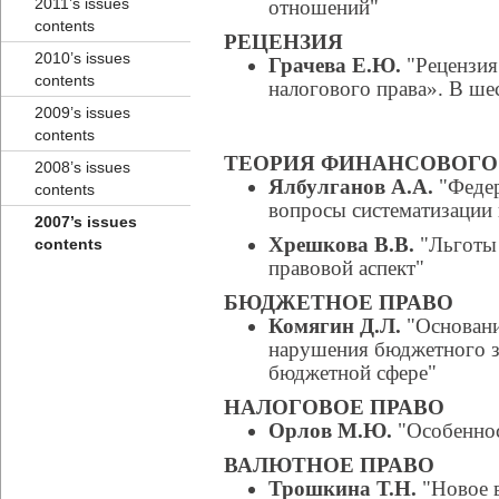
2011’s issues
отношений"
contents
РЕЦЕНЗИЯ
2010’s issues
Грачева Е.Ю.
"Рецензия
contents
налогового права». В шес
2009’s issues
contents
ТЕОРИЯ ФИНАНСОВОГО
2008’s issues
Ялбулганов А.А.
"Федер
contents
вопросы систематизации 
2007’s issues
Хрешкова В.В.
"Льготы 
contents
правовой аспект"
БЮДЖЕТНОЕ ПРАВО
Комягин Д.Л.
"Основани
нарушения бюджетного з
бюджетной сфере"
НАЛОГОВОЕ ПРАВО
Орлов М.Ю.
"Особеннос
ВАЛЮТНОЕ ПРАВО
Трошкина Т.Н.
"Новое в