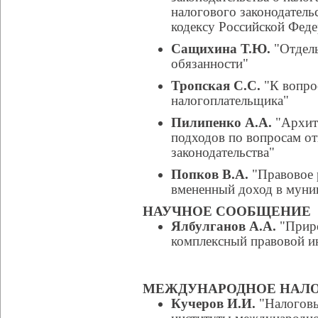
налогового законодател
кодексу Российской Фед
Сащихина Т.Ю.
"Отдель
обязанности"
Тропская С.С.
"К вопрос
налогоплательщика"
Пилипенко А.А.
"Архит
подходов по вопросам от
законодательства"
Попков В.А.
"Правовое 
вмененный доход в муни
НАУЧНОЕ СООБЩЕНИЕ
Ялбулганов А.А.
"Приро
комплексный правовой ин
МЕЖДУНАРОДНОЕ НАЛО
Кучеров И.И.
"Налоговы