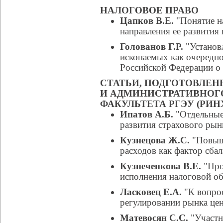
НАЛОГОВОЕ ПРАВО
Цапков В.Е.
"Понятие н
направления ее развития
Голованов Г.Р.
"Установ
ископаемых как очередно
Российской Федерации о 
СТАТЬИ, ПОДГОТОВЛЕ
И АДМИНИСТРАТИВНОГ
ФАКУЛЬТЕТА РГЭУ (РИН
Ипатов А.Б.
"Отдельные
развития страхового рын
Кузнецова Ж.С.
"Повыш
расходов как фактор сба
Кузнеченкова В.Е.
"Про
исполнения налоговой об
Ласковец Е.А.
"К вопро
регулировании рынка це
Матевосян С.С.
"Участн