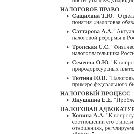
институты международно
НАЛОГОВОЕ ПРАВО
Сащихина Т.Ю.
"Отдель
понятия «налоговая обяз
Саттарова А.А.
"Актуал
налоговой реформы в Ро
Тропская С.С.
"Физическ
налогоплательщика Росс
Семенча О.Ю.
"К вопро
природоресурсных плате
Тютина Ю.В.
"Налоговы
примере федерального бю
НАЛОГОВЫЙ ПРОЦЕСС
Якушкина Е.Е.
"Пробле
НАЛОГОВАЯ АДВОКАТУ
Копина А.А.
"К вопросу
соотношении его с инсти
отношениях, регулируемы