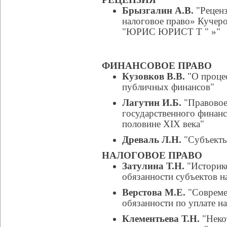
Брызгалин А.В.
"Реценз
налоговое право» Кучер
"ЮРИС ЮРИСТ Т " »"
ФИНАНСОВОЕ ПРАВО
Кузовков В.В.
"О проце
публичных финансов"
Лагутин И.Б.
"Правовое
государственного финанс
половине XIX века"
Древаль Л.Н.
"Субъекты
НАЛОГОВОЕ ПРАВО
Затулина Т.Н.
"Историко
обязанности субъектов 
Верстова М.Е.
"Совреме
обязанности по уплате н
Клементьева Т.Н.
"Неко