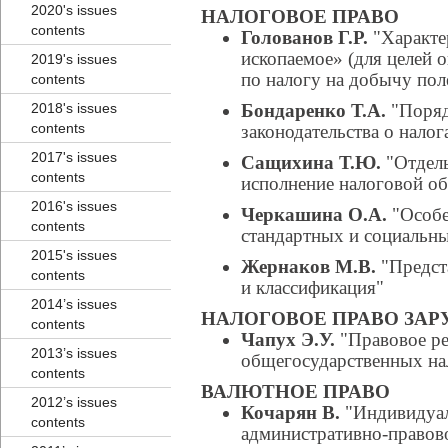
2020's issues
НАЛОГОВОЕ ПРАВО
contents
Голованов Г.Р.
"Характе
ископаемое» (для целей 
2019's issues
по налогу на добычу по
contents
2018's issues
Бондаренко Т.А.
"Поряд
contents
законодательства о налог
2017's issues
Сащихина Т.Ю.
"Отдель
contents
исполнение налоговой об
2016's issues
Черкашина О.А.
"Особе
contents
стандартных и социальн
2015's issues
Жернаков М.В.
"Предста
contents
и классификация"
2014’s issues
НАЛОГОВОЕ ПРАВО ЗА
contents
Чапух Э.У.
"Правовое ре
2013’s issues
общегосударственных на
contents
ВАЛЮТНОЕ ПРАВО
2012’s issues
Кочарян В.
"Индивидуал
contents
административно-правов