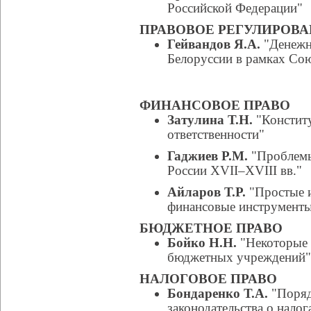
Российской Федерации"
ПРАВОВОЕ РЕГУЛИРОВ
Гейвандов Я.А.
"Денежно
Белоруссии в рамках Сою
ФИНАНСОВОЕ ПРАВО
Затулина Т.Н.
"Констит
ответственности"
Гаджиев Р.М.
"Проблемы
России XVII–XVIII вв."
Айларов Т.Р.
"Простые и
финансовые инструмент
БЮДЖЕТНОЕ ПРАВО
Бойко Н.Н.
"Некоторые 
бюджетных учреждений"
НАЛОГОВОЕ ПРАВО
Бондаренко Т.А.
"Поряд
законодательства о налог