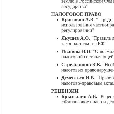
землю в Российской Феде
государства"
НАЛОГОВОЕ ПРАВО
Красюков А.В.
" Предп
использования частнопра
регулировании"
Якушев А.О.
"Правила л
законодательстве РФ"
Иванова В.Н.
"О возмож
налоговой составляющей
Стрельников В.В.
"Необ
налоговых правонаруше
Дементьев И.В.
"Правов
налогово-правовым акта
РЕЦЕНЗИИ
Брызгалин А.В.
"Реценз
«Финансовое право и ден