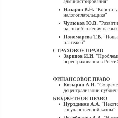
администрирования"
Назаров В.Н.
"Конститу
налогоплательщика"
Чулюков Ю.В.
"Развити
налогообложения паевых
Пономарева Т.В.
"Новые
платежей"
СТРАХОВОЕ ПРАВО
Зарипов И.И.
"Проблемы
перестрахования в Росси
ФИНАНСОВОЕ ПРАВО
Козырин А.Н.
"Совреме
децентрализации публич
БЮДЖЕТНОЕ ПРАВО
Нуртдинов А.А.
"Некото
государственной казны"
Лежебокова А.А.
"Некот