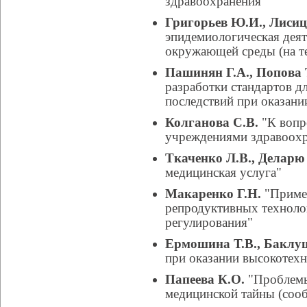
здравоохранения"
Григорьев Ю.И., Лисиц
эпидемиологическая деят
окружающей среды (на т
Пашинян Г.А., Попова 
разработки стандартов д
последствий при оказан
Колганова С.В.
"К вопр
учреждениями здравоох
Ткаченко Л.В., Деларю
медицинская услуга"
Макаренко Г.Н.
"Приме
репродуктивных техноло
регулирования"
Ермошина Т.В., Баклу
при оказании высокотех
Папеева К.О.
"Проблемы
медицинской тайны (соо