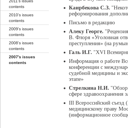
2011’s issues
contents
Каирбекова С.З.
"Некот
реформирования дополни
2010’s issues
contents
Письмо в редакцию
2009’s issues
Алеку Георге.
"Рецензия
contents
В. Флоря «Уголовная отв
преступления» (на румын
2008’s issues
contents
Галь И.Г.
"XVI Всемирны
2007’s issues
Информация о работе Вс
contents
конференции с междунар
судебной медицины и эк
этапе»
Стрелкина Н.И.
"Обзор 
сфере здравоохранения з
III Всероссийский съезд
медицинскому праву Москв
(информационное сообщ