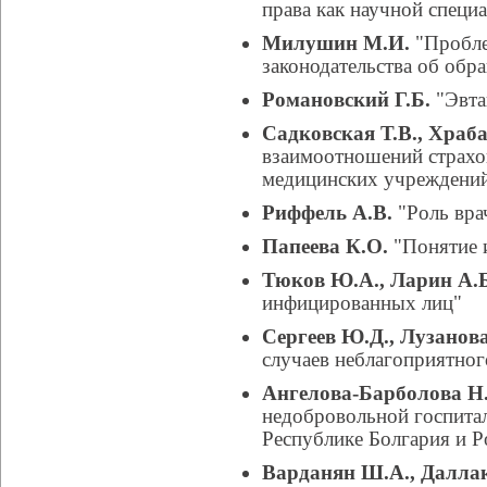
права как научной специ
Милушин М.И.
"Пробле
законодательства об обр
Романовский Г.Б.
"Эвта
Садковская Т.В., Храба
взаимоотношений страхо
медицинских учреждени
Риффель А.В.
"Роль вра
Папеева К.О.
"Понятие 
Тюков Ю.А., Ларин А.
инфицированных лиц"
Сергеев Ю.Д., Лузанов
случаев неблагоприятног
Ангелова-Барболова Н.
недобровольной госпитал
Республике Болгария и Р
Варданян Ш.А., Далла