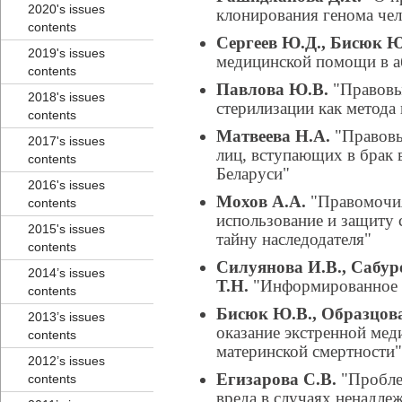
2020's issues
клонирования генома чел
contents
Сергеев Ю.Д., Бисюк Ю
2019's issues
медицинской помощи в а
contents
Павлова Ю.В.
"Правовы
2018's issues
стерилизации как метода
contents
Матвеева Н.А.
"Правовы
2017's issues
лиц, вступающих в брак 
contents
Беларуси"
2016's issues
Мохов А.А.
"Правомочия
contents
использование и защиту
2015's issues
тайну наследодателя"
contents
Силуянова И.В., Сабуро
2014’s issues
Т.Н.
"Информированное с
contents
Бисюк Ю.В., Образцова 
2013’s issues
оказание экстренной ме
contents
материнской смертности"
2012’s issues
Егизарова С.В.
"Пробле
contents
вреда в случаях ненадл