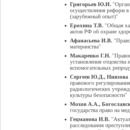
Григорьев Ю.И.
"Орган
осуществления реформ в 
(зарубежный опыт)"
Ерохина Т.В.
"Общая ха
актов РФ об охране здор
Афанасьева И.В.
"Право
материнства"
Макаренко Г.Н.
"Правов
установления отцовства 
вспомогательных репрод
Сергеев Ю.Д., Ниязова
правового регулирования
радиологических учрежд
культуры безопасности"
Мохов А.А., Богославск
государства право на ме
Гецманова И.В.
"Актуал
расследования преступле