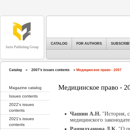
CATALOG
FOR AUTHORS
SUBSCRIB
Jurist Publishing Group
Catalog
»
2007’s issues contents
»
Медицинское право - 2007
Медицинское право - 2
Magazine catalog
Issues contents
2022's issues
contents
Чашин А.Н.
"История, с
2021's issues
медицинского законодате
contents
Рашидханова Д.К.
"О п