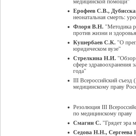
медицинской помощи"
Ерофеев С.В., Дубисска
неонатальная смерть: ур
Флоря В.Н.
"Методика р
против жизни и здоровья
Кушербаев С.К.
"О преп
юридическом вузе"
Стрелкина Н.И.
"Обзор 
сфере здравоохранения з
года"
III Всероссийский съезд
медицинскому праву Росс
Резолюция III Всероссий
по медицинскому праву
Смагин С.
"Грядет эра 
Седова Н.Н., Сергеева 