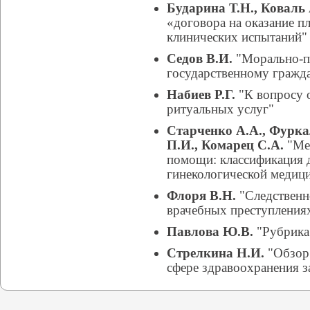
Бударина Т.Н., Коваль 
«договора на оказание п
клинических испытаний"
Седов В.И.
"Морально-п
государственному гражд
Набиев Р.Г.
"К вопросу 
ритуальных услуг"
Старченко А.А., Фурк
П.И., Комарец С.А.
"Мен
помощи: классификация д
гинекологической медиц
Флоря В.Н.
"Следственно
врачебных преступления
Павлова Ю.В.
"Рубрика
Стрелкина Н.И.
"Обзор 
сфере здравоохранения з