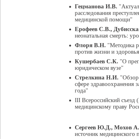
Гецманова И.В.
"Актуал
расследования преступле
медицинской помощи"
Ерофеев С.В., Дубисска
неонатальная смерть: ур
Флоря В.Н.
"Методика р
против жизни и здоровья
Кушербаев С.К.
"О преп
юридическом вузе"
Стрелкина Н.И.
"Обзор 
сфере здравоохранения з
года"
III Всероссийский съезд
медицинскому праву Росс
Сергеев Ю.Д., Мохов А
источник медицинского п