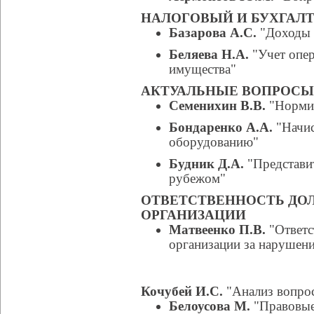
НАЛОГОВЫЙ И БУХГАЛТ
Базарова А.С.
"Доходы о
Беляева Н.А.
"Учет опер
имущества"
АКТУАЛЬНЫЕ ВОПРОСЫ
Семенихин В.В.
"Нормир
Бондаренко А.А.
"Начис
оборудованию"
Будник Д.А.
"Представит
рубежом"
ОТВЕТСТВЕННОСТЬ ДО
ОРГАНИЗАЦИИ
Матвеенко П.В.
"Ответс
организации за нарушени
Кочубей И.С.
"Анализ вопрос
Белоусова М.
"Правовые