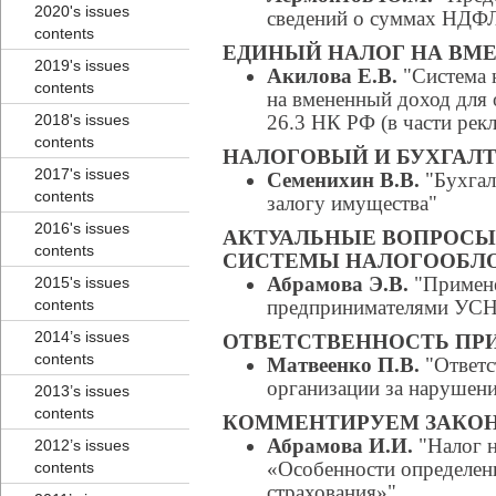
2020's issues
сведений о суммах НДФ
contents
ЕДИНЫЙ НАЛОГ НА ВМ
2019's issues
Акилова Е.В.
"Система 
contents
на вмененный доход для 
2018's issues
26.3 НК РФ (в части рек
contents
НАЛОГОВЫЙ И БУХГАЛТ
2017's issues
Семенихин В.В.
"Бухгал
contents
залогу имущества"
2016's issues
АКТУАЛЬНЫЕ ВОПРОС
contents
СИСТЕМЫ НАЛОГООБЛ
Абрамова Э.В.
"Примен
2015's issues
contents
предпринимателями УСН 
2014’s issues
ОТВЕТСТВЕННОСТЬ ПР
contents
Матвеенко П.В.
"Ответс
организации за нарушени
2013’s issues
contents
КОММЕНТИРУЕМ ЗАКО
Абрамова И.И.
"Налог н
2012’s issues
«Особенности определен
contents
страхования»"