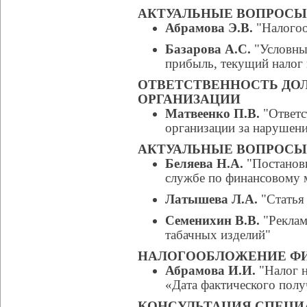
АКТУАЛЬНЫЕ ВОПРОС
Абрамова Э.В.
"Налогоо
Базарова А.С.
"Условный
прибыль, текущий налог
ОТВЕТСТВЕННОСТЬ ДО
ОРГАНИЗАЦИИ
Матвеенко П.В.
"Ответс
организации за нарушени
АКТУАЛЬНЫЕ ВОПРОСЫ
Беляева Н.А.
"Постановк
службе по финансовому 
Латышева Л.А.
"Статья
Семенихин В.В.
"Реклам
табачных изделий"
НАЛОГООБЛОЖЕНИЕ ФИ
Абрамова И.И.
"Налог н
«Дата фактического полу
КОНСУЛЬТАЦИЯ СПЕЦИ