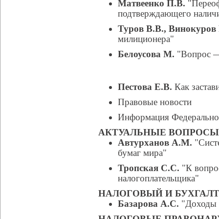
Матвеенко П.В.
"Переоф
подтверждающего наличи
Туров В.В., Винокуров 
милиционера"
Белоусова М.
"Вопрос —
Пестова Е.В.
Как застав
Правовые новости
Информация Федерально
АКТУАЛЬНЫЕ ВОПРОС
Автурханов А.М.
"Сист
бумаг мира"
Тропская С.С.
"К вопрос
налогоплательщика"
НАЛОГОВЫЙ И БУХГАЛТ
Базарова А.С.
"Доходы о
НАЛОГОВЫЕ ПРАВОНА