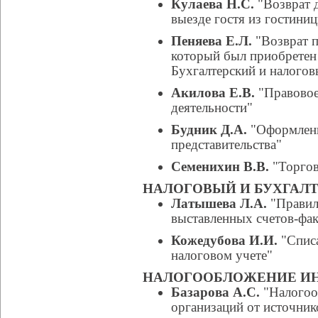
Кулаева Н.С.
"Возврат 
выезде гостя из гостини
Пеняева Е.Л.
"Возврат п
который был приобретен 
Бухгалтерский и налогов
Акилова Е.В.
"Правовое
деятельности"
Будник Д.А.
"Оформлени
представительства"
Семенихин В.В.
"Торгов
НАЛОГОВЫЙ И БУХГАЛТ
Латышева Л.А.
"Правил
выставленных счетов-фак
Кожедубова И.И.
"Списа
налоговом учете"
НАЛОГООБЛОЖЕНИЕ И
Базарова А.С.
"Налогоо
организаций от источник