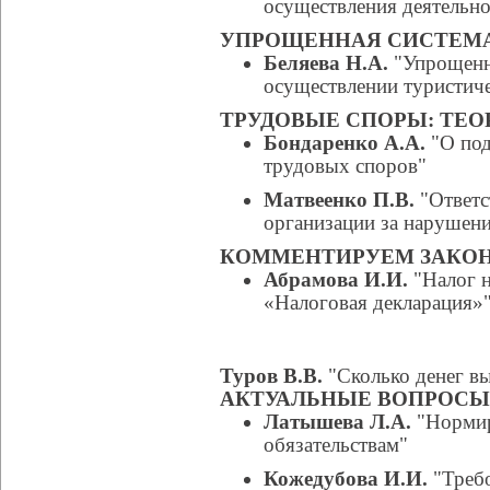
осуществления деятельно
УПРОЩЕННАЯ СИСТЕМ
Беляева Н.А.
"Упрощенн
осуществлении туристиче
ТРУДОВЫЕ СПОРЫ: ТЕО
Бондаренко А.А.
"О под
трудовых споров"
Матвеенко П.В.
"Ответс
организации за нарушени
КОММЕНТИРУЕМ ЗАКО
Абрамова И.И.
"Налог н
«Налоговая декларация»
Туров В.В.
"Сколько денег вы
АКТУАЛЬНЫЕ ВОПРОСЫ
Латышева Л.А.
"Нормир
обязательствам"
Кожедубова И.И.
"Требо