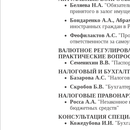
Беляева Н.А.
"Обязатель
принятого в залог имуще
Бондаренко А.А., Абра
иностранных граждан в 
Феофилактов А.С.
"Про
ответственности за само
ВАЛЮТНОЕ РЕГУЛИРОВ
ПРАКТИЧЕСКИЕ ВОПРО
Семенихин В.В.
"Паспор
НАЛОГОВЫЙ И БУХГАЛТ
Базарова А.С.
"Налогов
Скробов Б.В.
"Бухгалтер
НАЛОГОВЫЕ ПРАВОНА
Росса А.А.
"Незаконное 
бюджетных средств"
КОНСУЛЬТАЦИЯ СПЕЦИ
Кожедубова И.И.
"Бухга