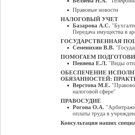
Беляева Н.А.
"Телефонна
Правовые новости
НАЛОГОВЫЙ УЧЕТ
Базарова А.С.
"Бухгалте
Передача имущества в ар
ГОСУДАРСТВЕННАЯ ПО
Семенихин В.В.
"Госуда
ПОМОГАЕМ ПОДГОТОВИ
Пеняева Е.Л.
"Виды отп
ОБЕСПЕЧЕНИЕ ИСПОЛН
ОБЯЗАННОСТЕЙ: ПРАК
Верстова М.Е.
"Правово
налоговой сфере"
ПРАВОСУДИЕ
Рогова О.А.
"Арбитражна
оплаты труда в учрежде
Консультация наших специ