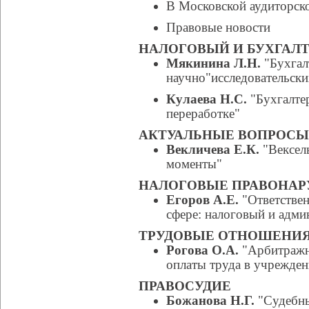
В Московской аудиторско
Правовые новости
НАЛОГОВЫЙ И БУХГАЛТ
Мякинина Л.Н.
"Бухгал
научно"исследовательски
Кулаева Н.С.
"Бухгалтер
переработке"
АКТУАЛЬНЫЕ ВОПРОСЫ
Векличева Е.К.
"Вексель
моменты"
НАЛОГОВЫЕ ПРАВОНА
Егоров А.Е.
"Ответствен
сфере: налоговый и адми
ТРУДОВЫЕ ОТНОШЕНИЯ:
Рогова О.А.
"Арбитражна
оплаты труда в учрежде
ПРАВОСУДИЕ
Божанова Н.Г.
"Судебны