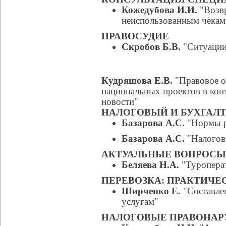
Кожедубова И.И.
"Возвр
неиспользованным чекам
ПРАВОСУДИЕ
Скробов Б.В.
"Ситуации 
Кудряшова Е.В.
"Правовое о
национальных проектов в ко
новости"
НАЛОГОВЫЙ И БУХГАЛТ
Базарова А.С.
"Нормы р
Базарова А.С.
"Налогов
АКТУАЛЬНЫЕ ВОПРОСЫ
Беляева Н.А.
"Туропера
ПЕРЕВОЗКА: ПРАКТИЧЕ
Ширченко Е.
"Составле
услугам"
НАЛОГОВЫЕ ПРАВОНА