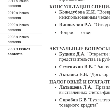
2011’s issues
contents
КОНСУЛЬТАЦИЯ СПЕЦИ
Кожедубова И.И.
"Возвр
2010’s issues
неиспользованным чекам
contents
Винокуров Р.А.
"Отвод 
2009’s issues
contents
Вопрос — ответ
2008’s issues
contents
АКТУАЛЬНЫЕ ВОПРОСЫ
2007’s issues
Будник Д.А.
"Открытие и
contents
представительства за ру
Семенихин В.В.
"Рыночн
Акилова Е.В.
"Договор н
НАЛОГОВЫЙ И БУХГАЛТ
Латышева Л.А.
"Правил
выставленных счетов-фак
Скробов Б.В
"Бухгалтер
товарного кредита"