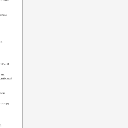
нном
их
части
 на
сийской
лей
енных
й