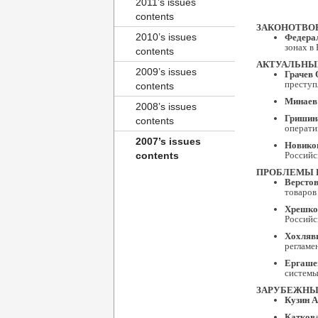
2011’s issues
contents
ЗАКОНОТВО
2010’s issues
Федера
зонах в
contents
АКТУАЛЬНЫ
2009’s issues
Грачев 
преступ
contents
Минаев 
2008’s issues
Гришина
contents
операти
2007’s issues
Новиков
contents
Российс
ПРОБЛЕМЫ 
Верстов
товаров
Хрешко
Российс
Хохляви
регламе
Ергашев
системы
ЗАРУБЕЖНЫ
Кузин А
Каткова