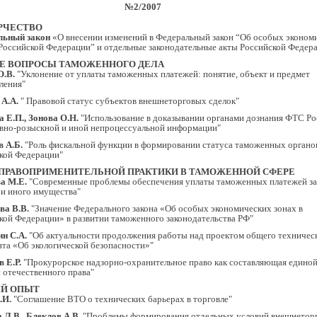
№2/2007
РЧЕСТВО
льный закон
«О внесении изменений в Федеральный закон “Об особых эконом
 Российской Федерации” и отдельные законодательные акты Российской Федер
Е ВОПРОСЫ ТАМОЖЕННОГО ДЕЛА
О.В.
"Уклонение от уплаты таможенных платежей: понятие, объект и предмет
ления"
А.А.
" Правовой статус субъектов внешнеторговых сделок"
 Е.П., Зонова О.Н.
"Использование в доказывании органами дознания ФТС Ро
вно-розыскной и иной непроцессуальной информации"
 А.Б.
"Роль фискальной функции в формировании статуса таможенных органо
кой Федерации"
ПРАВОПРИМЕНИТЕЛЬНОЙ ПРАКТИКИ В ТАМОЖЕННОЙ СФЕРЕ
а М.Е.
"Современные проблемы обеспечения уплаты таможенных платежей з
 и иного имущества"
ва В.В.
"Значение Федерального закона «Об особых экономических зонах в
кой Федерации» в развитии таможенного законодательства РФ"
н С.А.
"Об актуальности продолжения работы над проектом общего техничес
нта «Об экологической безопасности»"
 Е.Р.
"Прокурорское надзорно-охранительное право как составляющая едино
 отечественного права"
Й ОПЫТ
.И.
"Соглашение ВТО о технических барьерах в торговле"
 Л.В., Блеклов А.В.
"Проблемы формирования отдельных условий внешнетор