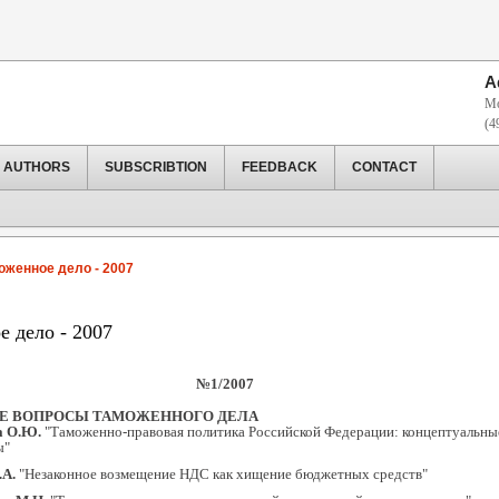
A
Mo
(4
 AUTHORS
SUBSCRIBTION
FEEDBACK
CONTACT
оженное дело - 2007
 дело - 2007
№1/2007
Е ВОПРОСЫ ТАМОЖЕННОГО ДЕЛА
а О.Ю.
"Таможенно-правовая политика Российской Федерации: концептуальны
ы"
.А.
"Незаконное возмещение НДС как хищение бюджетных средств"