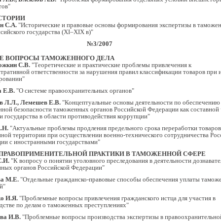
тов"
СТОРИИ
н С.А.
"Исторические и правовые основы формирования экспертизы в таможе
ссийского государства (XI–XIX в)"
№3/2007
Е ВОПРОСЫ ТАМОЖЕННОГО ДЕЛА
ожкин С.В.
"Теоретические и практические проблемы привлечения к
тративной ответственности за нарушения правил классификации товаров при 
ровании"
 Е.В.
"О системе правоохранительных органов"
 Л.Л., Лемешев Е.В.
"Концептуальные основы деятельности по обеспечению
нной безопасности таможенных органов Российской Федерации как составной 
и государства в области противодействия коррупции"
.Н.
"Актуальные проблемы продления предельного срока переработки товаров
ной территории при осуществлении военно-технического сотрудничества Рос
ии с иностранными государствами"
ПРАВОПРИМЕНИТЕЛЬНОЙ ПРАКТИКИ В ТАМОЖЕННОЙ СФЕРЕ
.И.
"К вопросу о понятии уголовного преследования в деятельности дознавате
ных органов Российской Федерации"
а М.Е.
"Отдельные гражданско-правовые способы обеспечения уплаты тамож
й"
о И.Я.
"Проблемные вопросы привлечения гражданского истца для участия в
дстве по делам о таможенных преступлениях"
ва И.В.
"Проблемные вопросы производства экспертизы в правоохранительно