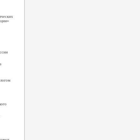
ических
ации»
ссии
в
алогом
кого
й
говых