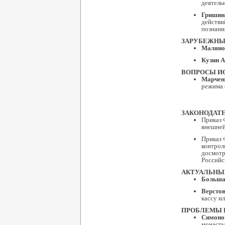
деятель
Гришин
действи
познани
ЗАРУБЕЖНЫ
Маляно
Кузин А
ВОПРОСЫ И
Марченк
режима 
ЗАКОНОДАТ
Приказ 
внешней
Приказ 
контрол
досмотр
Российс
АКТУАЛЬНЫ
Больша
Верстов
кассу и
ПРОБЛЕМЫ 
Симонов
монасты