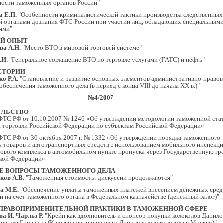
ности таможенных органов России"
а Е.П.
"Особенности криминалистической тактики производства следственных
й органами дознания ФТС России при участии лиц, обладающих специальным
ями"
Й ОПЫТ
ва А.Н.
"Место ВТО в мировой торговой системе"
.И.
"Генеральное соглашение ВТО по торговле услугами (ГАТС) и нефть"
СТОРИИ
о Р.А.
"Становление и развитие основных элементов административно-правов
обеспечения таможенного дела (в период с конца VIII до начала XX в.)"
№4/2007
ЕЛЬСТВО
ФТС РФ от 10.10.2007 № 1246 «Об утверждении методологии таможенной ста
 торговли Российской Федерации по субъектам Российской Федерации»
ФТС РФ от 30 октября 2007 г. № 1332 «Об утверждении порядка таможенного
я товаров и автотранспортных средств с использованием мобильного инспекц
ового комплекса в автомобильном пункте пропуска через Государственную гр
кой Федерации»
Е ВОПРОСЫ ТАМОЖЕННОГО ДЕЛА
ков А.В.
"Таможенная стоимость: дискуссии продолжаются"
а М.Е.
"Обеспечение уплаты таможенных платежей внесением денежных сред
ли на счет таможенного органа в Федеральном казначействе (денежный залог)"
ПРАВОПРИМЕНИТЕЛЬНОЙ ПРАКТИКИ В ТАМОЖЕННОЙ СФЕРЕ
а И. Чарльз Р.
"Крейн как вдохновитель и спонсор покупки колоколов Данило
ря для Гарварда (К возвращению первого Даниловского колокола в Москву)"