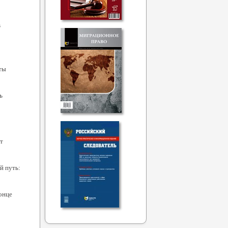
в
ты
ь
т
й путь:
онце