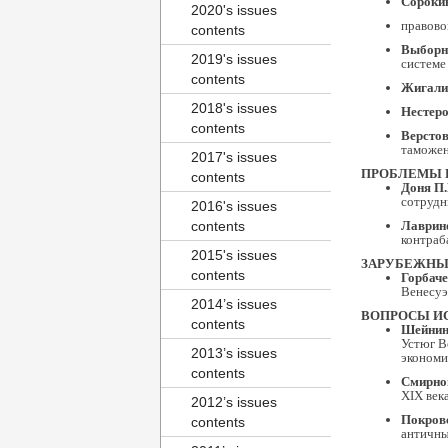
Сороки
2020's issues
правово
contents
Выборн
2019's issues
системе
contents
Жигали
2018's issues
Нестеро
contents
Верстов
таможен
2017's issues
ПРОБЛЕМЫ 
contents
Доня П.
сотрудн
2016's issues
contents
Лаврино
контраб
2015's issues
ЗАРУБЕЖНЫ
contents
Горбаче
Венесуэ
2014’s issues
ВОПРОСЫ И
contents
Шейнин
Устюг В
2013’s issues
экономи
contents
Смирнов
XIX век
2012’s issues
Покров
contents
античны