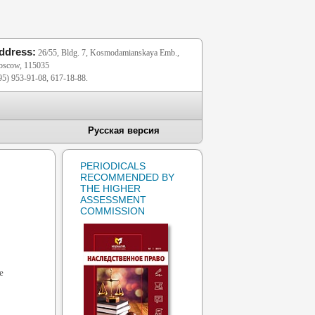
ddress:
26/55, Bldg. 7, Kosmodamianskaya Emb.,
scow, 115035
95) 953-91-08, 617-18-88.
Русская версия
PERIODICALS
RECOMMENDED BY
THE HIGHER
ASSESSMENT
COMMISSION
е