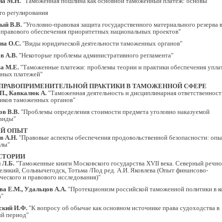
на М.Н.
"Таможенная пошлина как основной таможенный платеж: основы"
го регулирования
ый В.В.
"Уголовно-правовая защита государственного материального резерва 
 правового обеспечения приоритетных национальных проектов"
на О.С.
"Виды юридической деятельности таможенных органов"
в А.В.
"Некоторые проблемы административного регламента"
а М.Е.
"Таможенные платежи: проблемы теории и практики обеспечения упла
ных платежей"
ПРАВОПРИМЕНИТЕЛЬНОЙ ПРАКТИКИ В ТАМОЖЕННОЙ СФЕРЕ
П., Кавкалюк А.
"Таможенная деятельность и дисциплинарная ответственност
иков таможенных органов"
в В.В.
"Проблемы определения стоимости предмета уголовно наказуемой
анды"
Й ОПЫТ
в А.Н.
"Правовые аспекты обеспечения продовольственной безопасности: опы
лы"
СТОРИИ
 Л.Б.
"Таможенные книги Московского государства XVII века. Северный речно
еликий, Сольвычегодск, Тотьма /Под ред. А.И. Яковлева (Опыт финансово-
ческого и правового исследования)"
а Е.М., Удальцов А.А.
"Протекционизм российской таможенной политики в к
а"
ский И.Ф.
"К вопросу об обычае как основном источнике права судоходства в
й период"