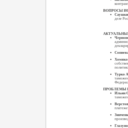
контрак
ВОПРОСЫ И
Саушки
деле Ро
АКТУАЛЬНЫ
Чернон
админис
деклари
Сопнева
Хомяков
собстве
политик
Турко А
таможен
Федерац
ПРОБЛЕМЫ 
Ильин С
таможен
Верстов
платеже
Зинченк
произво
Глазуно