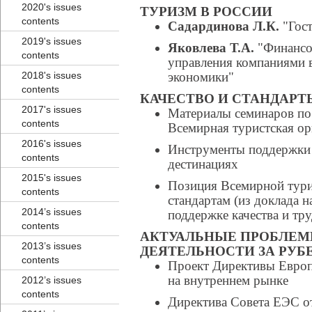
2020's issues
ТУРИЗМ В РОССИИ
contents
Садардинова Л.К.
"Гост
2019's issues
Яковлева Т.А.
"Финансо
contents
управления компаниями в
2018's issues
экономики"
contents
КАЧЕСТВО И СТАНДАРТ
2017's issues
Материалы семинаров по 
contents
Всемирная туристская ор
2016's issues
Инструменты поддержки к
contents
дестинациях
2015's issues
Позиция Всемирной тури
contents
стандартам (из доклада 
2014’s issues
поддержке качества и тру
contents
АКТУАЛЬНЫЕ ПРОБЛЕМ
2013’s issues
ДЕЯТЕЛЬНОСТИ ЗА РУ
contents
Проект Директивы Европе
на внутреннем рынке
2012’s issues
contents
Директива Совета ЕЭС от