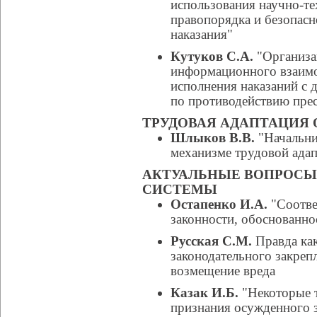
использования научно-те
правопорядка и безопас
наказания"
Кутуков С.А.
"Организа
информационного взаим
исполнения наказаний с
по противодействию пре
ТРУДОВАЯ АДАПТАЦИЯ
Шлыков В.В.
"Начальни
механизме трудовой ада
АКТУАЛЬНЫЕ ВОПРОСЫ
СИСТЕМЫ
Остапенко И.А.
"Соотве
законности, обоснованно
Русская С.М.
Правда как
законодательного закреп
возмещение вреда
Казак И.Б.
"Некоторые т
признания осужденного 