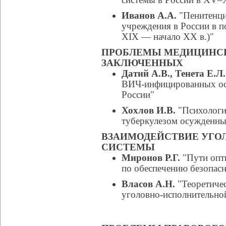
Иванов А.А.
"Пенитенци
учреждения в России в 
XIX — начало XX в.)"
ПРОБЛЕМЫ МЕДИЦИНС
ЗАКЛЮЧЕННЫХ
Датий А.В., Тенета Е.Л.
ВИЧ-инфицированных о
России"
Хохлов И.В.
"Психологи
туберкулезом осужденн
ВЗАИМОДЕЙСТВИЕ УГО
СИСТЕМЫ
Миронов Р.Г.
"Пути опт
по обеспечению безопасн
Власов А.Н.
"Теоретичес
уголовно-исполнительной