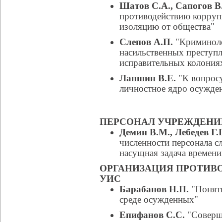
Шатов С.А., Сапогов В
противодействию корруп
изоляцию от общества"
Слепов А.П.
"Криминоло
насильственных преступ
исправительных колония
Лапшин В.Е.
"К вопросу
личностное ядро осужде
ПЕРСОНАЛ УЧРЕЖДЕНИ
Демин В.М., Лебедев Г.
численности персонала 
насущная задача времени
ОРГАНИЗАЦИЯ ПРОТИВ
УИС
Барабанов Н.П.
"Поняти
среде осужденных"
Епифанов С.С.
"Соверш