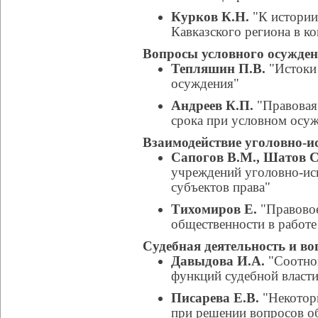
Курков К.Н.
"К истории
Кавказского региона в ко
Вопросы условного осужде
Тепляшин П.В.
"Истоки
осуждения"
Андреев К.П.
"Правовая
срока при условном осу
Взаимодействие уголовно-и
Сапогов В.М., Шатов С
учреждений уголовно-ис
субъектов права"
Тихомиров Е.
"Правовое
общественности в работе
Судебная деятельность и в
Давыдова И.А.
"Соотнош
функций судебной власти
Писарева Е.В.
"Некотор
при решении вопросов о