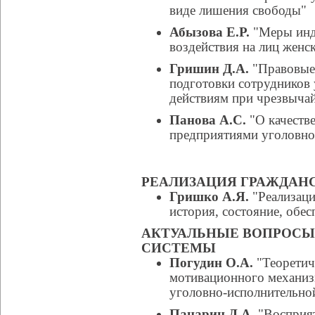
виде лишения свободы"
Абызова Е.Р.
"Меры инд
воздействия на лиц женс
Гришин Д.А.
"Правовые 
подготовки сотрудников 
действиям при чрезвыча
Панова А.С.
"О качеств
предприятиями уголовно
РЕАЛИЗАЦИЯ ГРАЖДАН
Гришко А.Я.
"Реализаци
история, состояние, обес
АКТУАЛЬНЫЕ ВОПРОСЫ
СИСТЕМЫ
Погудин О.А.
"Теоретич
мотивационного механиз
уголовно-исполнительной
Панарин Д.А.
"Восприят