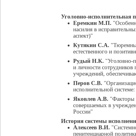
Уголовно-исполнительная 
Еремкин М.П.
"Особенн
насилия в исправительн
аспект)"
Кутякин С.А.
"Тюремные
естественного и позитив
Рудый Н.К.
"Уголовно-п
и личности сотрудников 
учреждений, обеспечива
Перов С.В.
"Организацио
исполнительной системе:
Яковлев А.В.
"Факторы л
совершаемых в учрежден
России"
История системы исполнен
Алексеев В.И.
"Системно
пенитенциарной политики