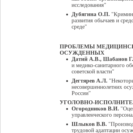
исследования"
Дубягина О.П.
"Кримино
развития обычаев и сред
среде"
ПРОБЛЕМЫ МЕДИЦИНС
ОСУЖДЕННЫХ
Датий А.В., Шабанов Г
и медико-санитарного о
советской власти"
Дегтярев А.Л.
"Некоторы
несовершеннолетних ос
России"
УГОЛОВНО-ИСПОЛНИТЕ
Огородников В.И.
"Оцен
управленческого персона
Шлыков В.В.
"Производ
трудовой адаптации осу