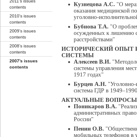
2011’s issues
Кузнецова А.С.
"О мера
contents
оказания медицинской 
2010’s issues
уголовно-исполнительной
contents
Бубнова Т.А.
"О проблем
2009’s issues
осужденных к лишению 
contents
расстройствами"
2008’s issues
ИСТОРИЧЕСКИЙ ОПЫТ 
contents
СИСТЕМЫ
2007’s issues
Алексеев В.И.
"Методоло
contents
системы управления мест
1917 годах"
Бурцев А.Н.
"Уголовно-и
система ГДР в 1949–1990
АКТУАЛЬНЫЕ ВОПРОСЫ
Поникаров В.А.
"Реализ
административных прав
России"
Пенин О.В.
"Общественн
мобильных телефонов в 