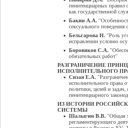
пенитенциарных правил 
как государственной слу
Бакин А.А.
"Особенност
сексуального поведения
Бельгарова Н.
"Роль уг
исправлении условно ос
Боровиков С.А.
"Обеспе
обязательных работ"
РАЗГРАНИЧЕНИЕ ПРИНЦ
ИСПОЛНИТЕЛЬНОГО ПР
Сизая Е.А.
"Разграничен
исполнительного права 
политики, целей и задач
пенитенциарного законод
ИЗ ИСТОРИИ РОССИЙС
СИСТЕМЫ
Шалыгин В.В.
"Общая х
регламентирующего деят
системы в России в XV–X