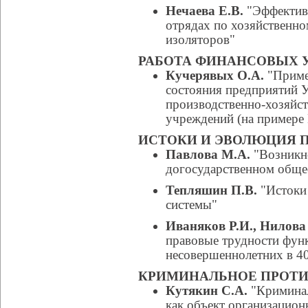
Нечаева Е.В.
"Эффективн
отрядах по хозяйственн
изоляторов"
РАБОТА ФИНАНСОВЫХ 
Кучерявых О.А.
"Приме
состояния предприятий 
производственно-хозяйст
учреждений (на пример
ИСТОКИ И ЭВОЛЮЦИЯ 
Павлова М.А.
"Возникно
догосударственном общес
Тепляшин П.В.
"Истоки
системы"
Иваняков Р.И., Нилова
правовые трудности фун
несовершеннолетних в 4
КРИМИНАЛЬНОЕ ПРОТИ
Кутякин С.А.
"Криминал
как объект организацион