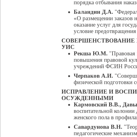
порядка отбывания наказ
Баландин Д.А.
"Федерал
«О размещении заказов н
оказание услуг для госу
условие предотвращения
СОВЕРШЕНСТВОВАНИЕ 
УИС
Рекша Ю.М.
"Правовая 
повышения правовой кул
учреждений ФСИН Росс
Черпаков А.И.
"Соверше
физической подготовки 
ИСПРАВЛЕНИЕ И ВОСПИ
ОСУЖДЕННЫМИ
Кармовский В.В., Давы
воспитательной колонии
женского пола в профила
Савардунова В.Н.
"Теор
педагогические механиз