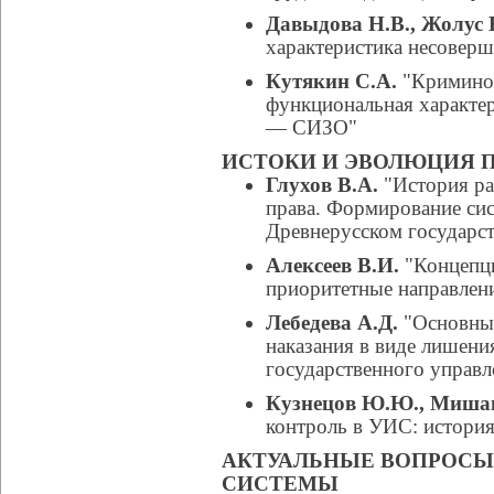
Давыдова Н.В., Жолус 
характеристика несовер
Кутякин С.А.
"Криминол
функциональная характе
— СИЗО"
ИСТОКИ И ЭВОЛЮЦИЯ 
Глухов В.А.
"История ра
права. Формирование сис
Древнерусском государст
Алексеев В.И.
"Концепци
приоритетные направлени
Лебедева А.Д.
"Основные
наказания в виде лишени
государственного управл
Кузнецов Ю.Ю., Мишан
контроль в УИС: история
АКТУАЛЬНЫЕ ВОПРОСЫ
СИСТЕМЫ