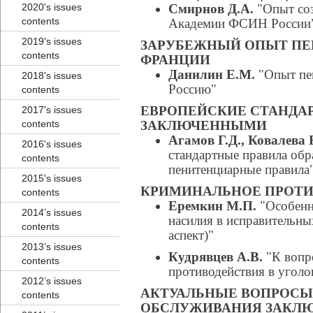
2020's issues
Смирнов Д.А.
"Опыт соз
contents
Академии ФСИН России
2019's issues
ЗАРУБЕЖНЫЙ ОПЫТ П
contents
ФРАНЦИИ
Данилин Е.М.
"Опыт пе
2018's issues
Россию"
contents
ЕВРОПЕЙСКИЕ СТАНДА
2017's issues
contents
ЗАКЛЮЧЕННЫМИ
Агамов Г.Д., Ковалева 
2016's issues
стандартные правила об
contents
пенитенциарные правила
2015's issues
КРИМИНАЛЬНОЕ ПРОТИ
contents
Еремкин М.П.
"Особенн
2014’s issues
насилия в исправительн
contents
аспект)"
2013’s issues
Кудрявцев А.В.
"К вопр
contents
противодействия в уголо
2012’s issues
АКТУАЛЬНЫЕ ВОПРОС
contents
ОБСЛУЖИВАНИЯ ЗАКЛ