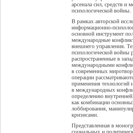
арсенала сил, средств и
психологической войны.
В рамках авторской иссл
информационно-психологи
основной инструмент пол
международные конфликт
внешнего управления. Т
психологической войны р
распространенные в запа
международными конфл
в современных миротвор
операции рассматривают
применения технологий 
в международных конфли
определению внутренней
как комбинации основны
лоббирования, манипули
кризисами.
Представленная в моногр
социальных и политичес