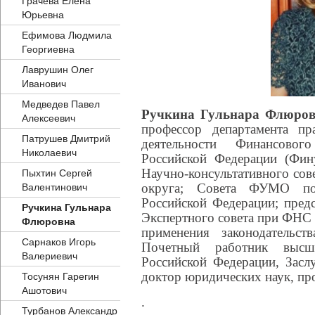
Грачева Елена
Юрьевна
Ефимова Людмила
Георгиевна
Лаврушин Олег
Иванович
Медведев Павел
Ручкина Гульнара Флюро
Алексеевич
профессор департамента пр
Патрушев Дмитрий
деятельности Финансовог
Николаевич
Российской Федерации (Финун
Научно-консультативного со
Пыхтин Сергей
округа; Совета ФУМО по
Валентинович
Российской Федерации; пред
Ручкина Гульнара
Экспертного совета при ФНС
Флюровна
применения законодательств
Сарнаков Игорь
Почетный работник высше
Валериевич
Российской Федерации, Засл
доктор юридических наук, пр
Тосунян Гарегин
Ашотович
.
Турбанов Александр