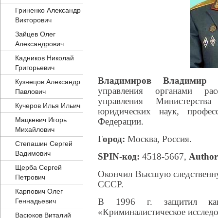
Гриненко Александр
Викторович
Зайцев Олег
Александрович
Кадников Николай
Григорьевич
Владимиров Владими
Кузнецов Александр
управления органами рас
Павлович
управления Министерств
Кучеров Илья Ильич
юридических наук, профес
Мацкевич Игорь
Федерации.
Михайлович
Город:
Москва, Россия.
Степашин Сергей
Вадимович
SPIN-код:
4518-5667,
Author
Щерба Сергей
Окончил Высшую следственну
Петрович
СССР.
Карпович Олег
В 1996 г. защитил кан
Геннадьевич
«Криминалистическое исследо
Васюков Виталий