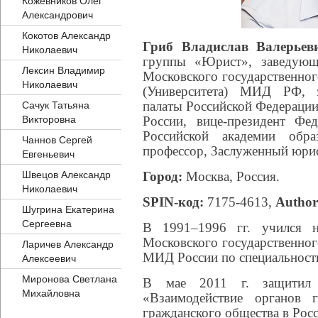
Кожевников Олег
Александрович
Кокотов Александр
Гриб Владислав Валерье
Николаевич
группы «Юрист», заведующ
Лексин Владимир
Московского государственно
Николаевич
(Университета) МИД РФ, з
палаты Российской Федераци
Сачук Татьяна
Викторовна
России, вице-президент Фед
Российской академии обра
Чаннов Сергей
профессор, Заслуженный юрис
Евгеньевич
Швецов Александр
Город:
Москва, Россия.
Николаевич
SPIN-код:
7175-4613,
Author
Шугрина Екатерина
Сергеевна
В 1991–1996 гг. учился н
Московского государственно
Ларичев Александр
МИД России по специальност
Алексеевич
Миронова Светлана
В мае 2011 г. защитил 
Михайловна
«Взаимодействие органов г
гражданского общества в Рос