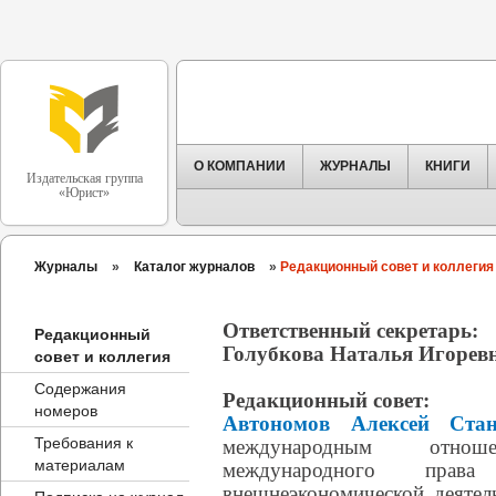
О КОМПАНИИ
ЖУРНАЛЫ
КНИГИ
Издательская группа
«Юрист»
Журналы
»
Каталог журналов
»
Редакционный совет и коллегия
Ответственный секретарь:
Редакционный
Голубкова Наталья Игоревн
совет и коллегия
Содержания
Редакционный совет:
номеров
Автономов Алексей Стан
Требования к
международным отнош
материалам
международного прав
внешнеэкономической деяте