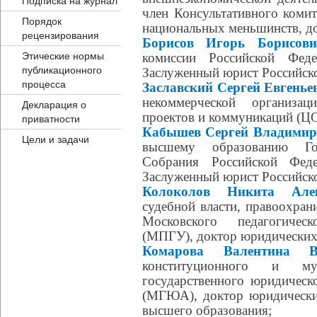
Подписка на журнал
член Консультативного коми
Порядок
национальных меньшинств, до
рецензирования
Борисов Игорь Борисови
Этические нормы
комиссии Российской Феде
публикационного
Заслуженный юрист Российск
процесса
Заславский Сергей Евгенье
некоммерческой организац
Декларация о
проектов и коммуникаций (Ц
приватности
Кабышев Сергей Владимир
Цели и задачи
высшему образованию Го
Собрания Российской Феде
Заслуженный юрист Российск
Колоколов Никита Алек
судебной власти, правоохран
Московского педагогическ
(МПГУ), доктор юридических 
Комарова Валентина Ви
конституционного и му
государственного юридическ
(МГЮА), доктор юридических
высшего образования;