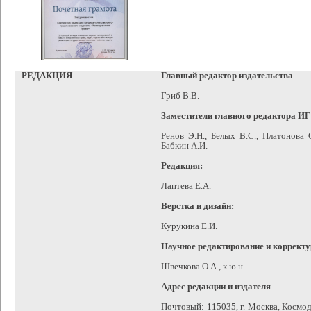
РЕДАКЦИЯ
Главный редактор издательства
Гриб В.В.
Заместители главного редактора И
Ренов Э.Н., Белых В.С., Платонова 
Бабкин А.И.
Редакция:
Лаптева Е.А.
Верстка и дизайн:
Курукина Е.И.
Научное редактирование и корректу
Швечкова О.А., к.ю.н.
Адрес редакции и издателя
Почтовый: 115035, г. Москва, Космода