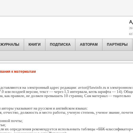
А
26/
61
ЖУРНАЛЫ
КНИГИ
ПОДПИСКА
АВТОРАМ
ПАРТНЕРЫ
вания к материалам
ставляются на электронный адрес редакции: avtor@lawinfo.ru в электронном 
.0 или поздней версии, текст — через 1,5 интервала, кегль шрифта — 14). Общ
а, как правило, не должен превышать 10 страниц. Сам материал — тщательно
и авторы указывают на русском и английском языках:
я, отчество, должность и место работы, ученую степень, ученое звание, почет
ронной почты;
тьи;
для их определения рекомендуется использовать таблицы «ББК-классификатор»