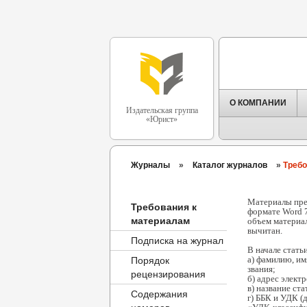
О КОМПАНИИ
Издательская группа
«Юрист»
Журналы
»
Каталог журналов
»
Требо
Материалы пред
Требования к
формате Word 7
материалам
объем материал
вычитан.
Подписка на журнал
В начале стать
a) фамилию, им
Порядок
звания;
рецензирования
б) адрес элект
в) название ста
Содержания
г) ББК и УДК (