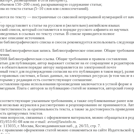
катор», размещенные в сети Интернет);
(объемом 150–200 слов), раскрывающую содержание статьи;
ова из текста статьи (5–10 слов или словосочетаний).
аются по тексту — постраничные со сквозной непрерывной нумерацией от нач
.
тор представляет к статье на русском и (желательно) английском языках
кий список, который составляется в порядке русского алфавита из научных
иведенных в ссылках по тексту статьи. В списке приводится полное
ское описание источников.
и библиографического списка и сносок рекомендуется использовать следующ
03 Библиографическая запись. Библиографическое описание. Общие требовани
ления;
008 Библиографическая ссылка. Общие требования и правила составления.
атью для публикации, автор выражает согласие на ее сокращение и редактиров
о в обязательном порядке автору направляется по электронной почте
ный текст для подтверждения согласия на его публикацию в таком виде), раз
о-правовых системах, в базах данных, на электронных ресурсах (в том числе в 
оторыми у редакции есть соответствующее соглашение.
оставлении права использования произведения заключается в устной форме и
змездным. Плата с авторов за публикацию статей не взимается, авторский гонор
.
 соответствующие указанным требованиям, а также опубликованные ранее или
в несколько журналов к рассмотрению и рецензированию не принимаются. Ав
тветственность за оригинальность текста, а также за достоверность приведен
ость цитируемых текстов.
ении вопросов, связанных с оформлением материалов, можно обращаться в ре
5) 953-91-08 или по e-mail: avtor@lawinfo.ru.
 115035, г. Москва, Космодамианская наб., д. 26/55, стр. 7.
 с правилами оформления статей можно ознакомиться на сайте Издательской 