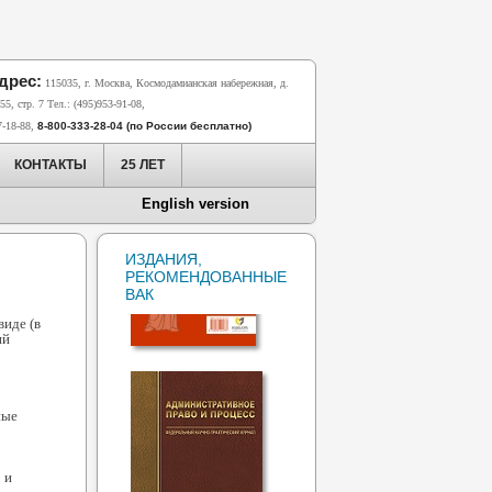
дрес:
115035, г. Москва, Космодамианская набережная, д.
55, стр. 7 Тел.: (495)953-91-08,
7-18-88,
8-800-333-28-04 (по России бесплатно)
КОНТАКТЫ
25 ЛЕТ
English version
ИЗДАНИЯ,
РЕКОМЕНДОВАННЫЕ
ВАК
виде (в
ий
ные
 и