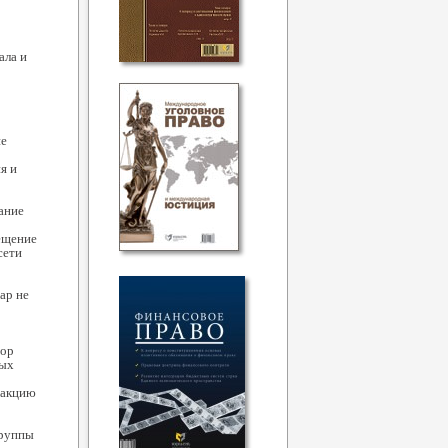
ала и
ие
я и
ание
мещение
сети
ар не
тор
ных
дакцию
группы