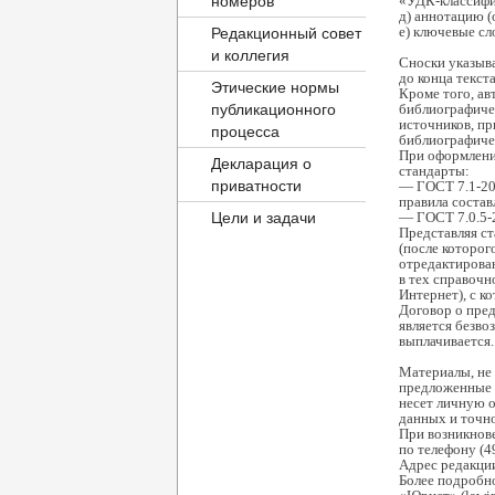
номеров
«УДК-классифи
д) аннотацию 
е) ключевые сл
Редакционный совет
и коллегия
Сноски указыв
до конца текста
Этические нормы
Кроме того, ав
публикационного
библиографичес
источников, пр
процесса
библиографиче
При оформлени
Декларация о
стандарты:
приватности
— ГОСТ 7.1-20
правила состав
Цели и задачи
— ГОСТ 7.0.5-2
Представляя ст
(после которог
отредактирован
в тех справочн
Интернет), с к
Договор о пред
является безво
выплачивается
Материалы, не
предложенные 
несет личную о
данных и точн
При возникнов
по телефону (49
Адрес редакции:
Более подробно