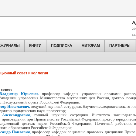
А
26/
61
ЖУРНАЛЫ
КНИГИ
ПОДПИСКА
АВТОРАМ
ПАРТНЕРЫ
ционный совет и коллегия
совет:
Владимир Юрьевич,
профессор кафедры управления органами рассле
Академии управления Министерства внутренних дел России, доктор юрид
ор, Заслуженный юрист Российской Федерации;
тор Николаевич,
ведущий научный сотрудник Научно-исследовательского ин
доктор юридических наук, профессор;
 Александрович
,
главный научный сотрудник Института законодатель
о правоведения при Правительстве Российской Федерации, доктор юридически
аслуженный деятель науки Российской Федерации, Почетный работник 
ного образования Российской Федерации;
ксандр Павлович,
профессор кафедры социально-правовых дисциплин Приво