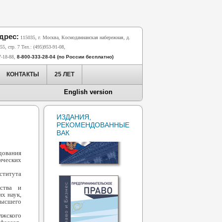
дрес:
115035, г. Москва, Космодамианская набережная, д.
55, стр. 7 Тел.: (495)953-91-08,
7-18-88,
8-800-333-28-04 (по России бесплатно)
КОНТАКТЫ
25 ЛЕТ
English version
ИЗДАНИЯ,
РЕКОМЕНДОВАННЫЕ
ВАК
дования
ических
ститута
ства и
х наук,
высшего
лжского