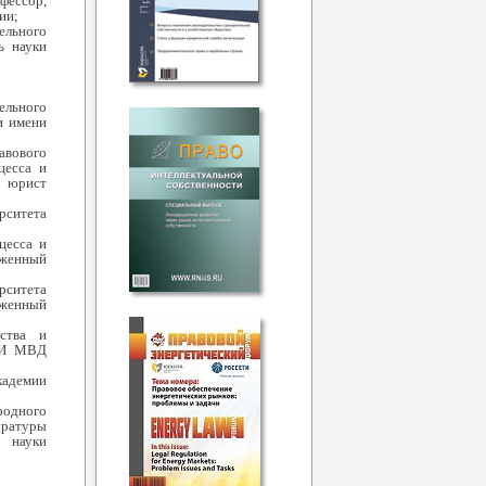
ессор,
ии;
ельного
ь науки
льного
и имени
авового
цесса и
й юрист
рситета
цесса и
уженный
рситета
уженный
ства и
НИИ МВД
кадемии
одного
уратуры
ь науки