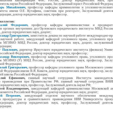
вышения квалификации ФНС России, доктор юридических наук, проф
еятель науки Российской Федерации, Заслуженный юрист Российской Федерац
орь Михайлович
,
профессор кафедры криминологии и уголовно-исполнит
итета имени О.Е. Кутафина, советник при ректорате, Заслуженный деятел
дерации, доктор юридических наук, профессор.
коллегия:
алий Федорович,
профессор кафедры криминалистики и предварите
 в органах внутренних дел Орловского юридического института МВД Росси
, доктор юридических наук, доцент;
сандр Григорьевич,
заместитель декана по научной работе международно-пр
 научной работе, заведующий кафедрой уголовного права, уголовного про
ки МГИМО МИД России, доктор юридических наук, доцент, заслуженны
дерации;
г Павлович,
директор Иркутского юридического института (филиала) Униве
оссийской Федерации, доктор юридических наук, профессор
;
ксандр Викторович,
профессор кафедры уголовного права, уголовного про
ки МГИМО (У) МИД России, доктор юридических наук, профессор, Засл
кой Федерации;
олай Григорьевич,
профессор кафедры уголовного права Московского униве
й Федерации имени В.Я. Кикотя, доктор юридических наук, профессор, засл
ей школы Российской Федерации;
лий Ефимович,
главный научный сотрудник Института законодатель
го правоведения при Правительстве РФ; главный научный сотрудник В
 юридических наук, профессор, Заслуженный деятель науки РФ;
гей Владимирович,
заведующий кафедрой криминалистики Московской а
комитета Российской Федерации, доктор юридических наук, доцент;
й Петрович,
заведующий отделом научного обеспечения междунар
ва прокуратуры и сравнительного правоведения НИИ Университета прок
едерации, доктор юридических наук, профессор, Заслуженный деятел
дерации.