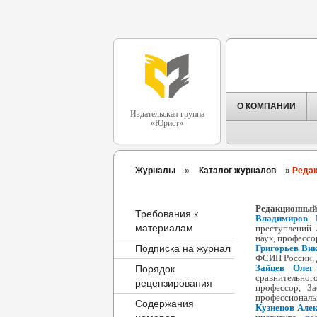
О КОМПАНИИ
Издательская группа
«Юрист»
Журналы
»
Каталог журналов
»
Редак
Редакционный 
Требования к
Владимиров 
материалам
преступлений 
наук, професс
Подписка на журнал
Григорьев Вик
ФСИН России, 
Зайцев Олег
Порядок
сравнительног
рецензирования
профессор, З
профессиональ
Содержания
Кузнецов Але