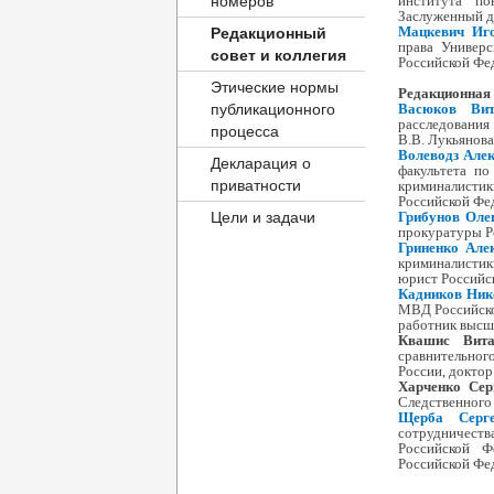
номеров
института по
Заслуженный д
Мацкевич Иг
Редакционный
права Универс
совет и коллегия
Российской Фе
Этические нормы
Редакционная 
публикационного
Васюков Вит
расследования
процесса
В.В. Лукьянова
Волеводз Алек
Декларация о
факультета по
приватности
криминалисти
Российской Фе
Цели и задачи
Грибунов Оле
прокуратуры Р
Гриненко Але
криминалисти
юрист Российс
Кадников Ник
МВД Российско
работник высш
Квашис Вита
сравнительно
России, доктор
Харченко Сер
Следственного 
Щерба Серге
сотрудничест
Российской Ф
Российской Фе